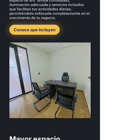
espacio de 9m² brinda comodidad,
iluminación adecuada y servicios incluidos
que facilitan tus actividades diarias,
permitiéndote enfocarte completamente en el
crecimiento de tu negocio.
Conoce que incluyen
Mayor espacio