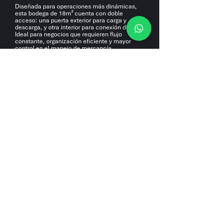
Diseñada para operaciones más dinámicas,
esta bodega de 18m² cuenta con doble
acceso: una puerta exterior para carga y
descarga, y otra interior para conexión directa.
Ideal para negocios que requieren flujo
constante, organización eficiente y mayor
control en el manejo de mercancía.
Conoce que incluyen