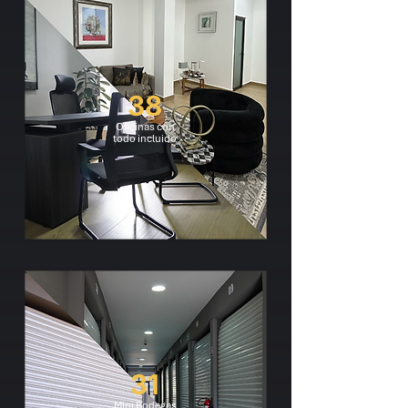
38
Oficinas con
todo incluido
31
Mini Bodegas