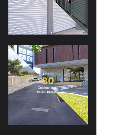
Más de
80
Cajones para
estac. privado